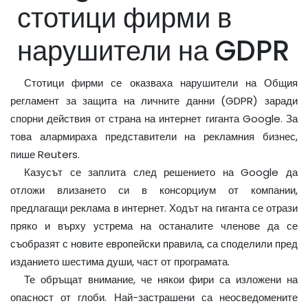
стотици фирми в
нарушители на GDPR
Стотици фирми се оказваха нарушители на Общия
регламент за защита на личните данни (GDPR) заради
спорни действия от страна на интернет гиганта Google. За
това алармираха представители на рекламния бизнес,
пише Reuters.
Казусът се заплита след решението на Google да
отложи влизането си в консорциум от компании,
предлагащи реклама в интернет. Ходът на гиганта се отрази
пряко и върху устрема на останалите членове да се
съобразят с новите европейски правила, са споделили пред
изданието шестима души, част от програмата.
Те обръщат внимание, че някои фири са изложени на
опасност от глоби. Най-застрашени са неосведомените