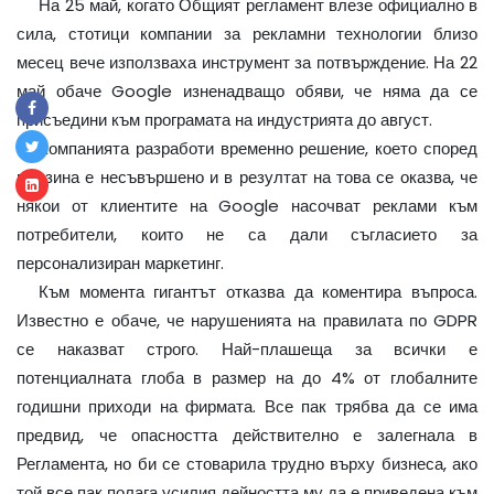
На 25 май, когато Общият регламент влезе официално в
сила, стотици компании за рекламни технологии близо
месец вече използваха инструмент за потвърждение. На 22
май обаче Google изненадващо обяви, че няма да се
присъедини към програмата на индустрията до август.
Компанията разработи временно решение, което според
мнозина е несъвършено и в резултат на това се оказва, че
някои от клиентите на Google насочват реклами към
потребители, които не са дали съгласието за
персонализиран маркетинг.
Към момента гигантът отказва да коментира въпроса.
Известно е обаче, че нарушенията на правилата по GDPR
се наказват строго. Най-плашеща за всички е
потенциалната глоба в размер на до 4% от глобалните
годишни приходи на фирмата. Все пак трябва да се има
предвид, че опасността действително е залегнала в
Регламента, но би се стоварила трудно върху бизнеса, ако
той все пак полага усилия дейността му да е приведена към