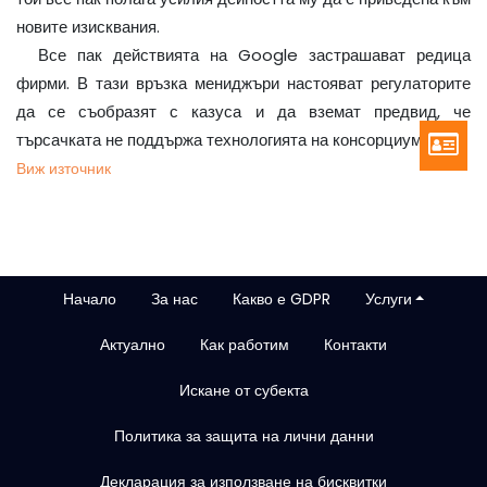
новите изисквания.
Все пак действията на Google застрашават редица
фирми. В тази връзка мениджъри настояват регулаторите
да се съобразят с казуса и да вземат предвид, че
търсачката не поддържа технологията на консорциума.
Виж източник
Начало
За нас
Какво е GDPR
Услуги
Актуално
Как работим
Контакти
Искане от субекта
Политика за защита на лични данни
Декларация за използване на бисквитки