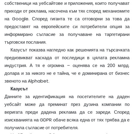
собственици на уебсайтове и приложения, които получават
приходи от реклама, насочена към тях според механизмите
на Google. Според гиганта те са отговорни за това да
предоставят на европейските си потребители опция за
информирано съгласие за получаване на таргетирани
търговски послания.
Казусът показва нагледно как решенията на търсачката
предизвикват каскада от последици в цялата рекламна
индустрия. А тя е огромна – оценява се на 200 млрд.
долара и за никого не е тайна, че е доминирана от бизнес
звеното на Alphabet.
Казусът
Данните за идентификация на посетителите на даден
уебсайт може да преминат през дузина компании по
веригата преди дадена реклама да се зареди. Според
изискванията на GDPR обаче всяка една от тях трябва да е
получила съгласие от потребителя.